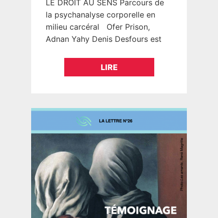
LE DROIT AU SENS Parcours de
la psychanalyse corporelle en
milieu carcéral Ofer Prison,
Adnan Yahy Denis Desfours est
kinésithérapeute, intervenant à
l’EEPSSA (l’école européenne de
LIRE
psychothérapie socio- et…