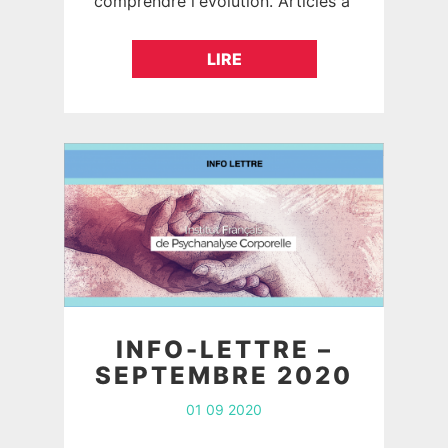
comprendre l'évolution. Articles à
consulter et acheter sur le
site https://revue-
LIRE
reflets.org/produit/revue-reflets-
37/
INFO-LETTRE –
SEPTEMBRE 2020
01 09 2020