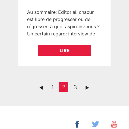
Au sommaire: Editorial: chacun
est libre de progresser ou de
régresser; à quoi aspirons-nous ?
Un certain regard: interview de
Frère Xavier, prieur au couvent de
la Tourette à Eveux.…
LIRE
1
2
3
►
►