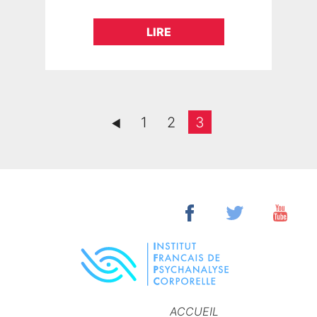
CROLLES (Grenoble) – Mardi 6
mars 2018 -19h, Découvrir la
LIRE
source : le traumatisme…
1
2
3
►
ACCUEIL