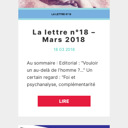
La lettre n°18 –
Mars 2018
18 03 2018
Au sommaire : Editorial : "Vouloir
un au-delà de l'homme ?..." Un
certain regard : "Foi et
psychanalyse, complémentarité
ou antagonisme ?" 1ère partie.
______________ EDITORIAL "Vouloir
LIRE
un au-delà de…