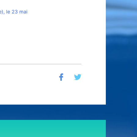
e)
, le
23 mai